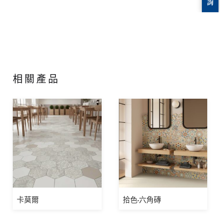
相關產品
卡莫爾
拾色-六角磚