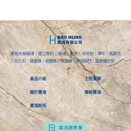
專營大板磁磚｜連工帶料｜磁磚｜衛浴｜木地板｜SPC｜馬賽克
｜文化石｜健康磚｜收邊條｜暖風機｜淋浴拉門｜電動曬衣架
產品介紹
工程實績
關於寶鴻
聯絡寶鴻
寶鴻新知
填洽詢表單