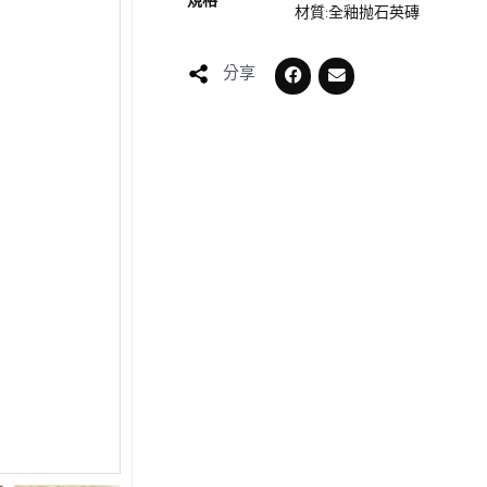
規格
材質:全釉抛石英磚
分享