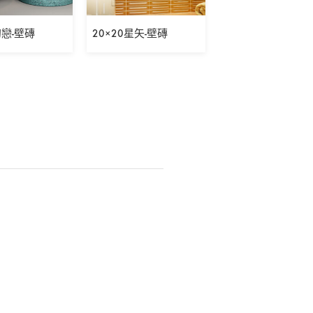
初戀-壁磚
20×20星矢-壁磚
5×30表參道之丘-