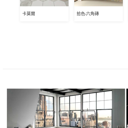
卡莫爾
拾色-六角磚