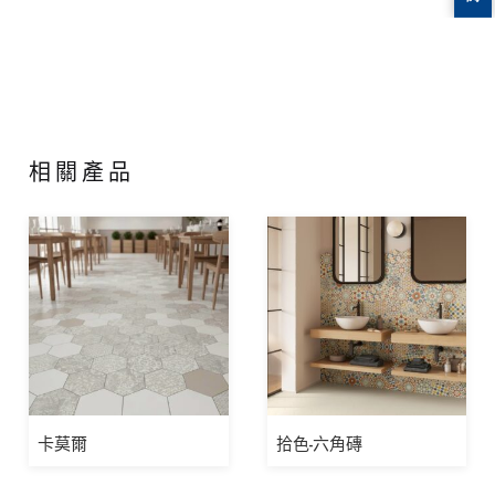
相關產品
卡莫爾
拾色-六角磚