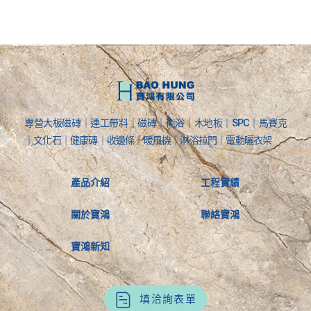
專營大板磁磚｜連工帶料｜磁磚｜衛浴｜木地板｜SPC｜馬賽克
｜文化石｜健康磚｜收邊條｜暖風機｜淋浴拉門｜電動曬衣架
產品介紹
工程實績
關於寶鴻
聯絡寶鴻
寶鴻新知
填洽詢表單