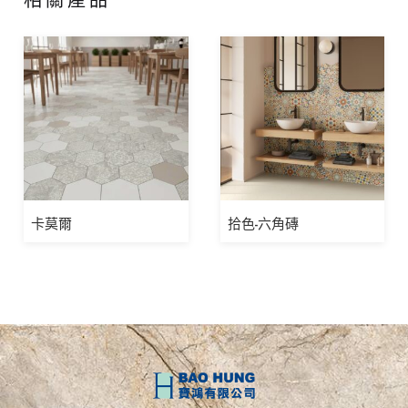
卡莫爾
拾色-六角磚