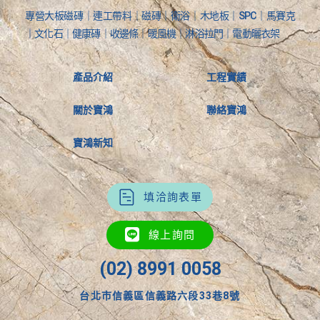
專營大板磁磚｜連工帶料｜磁磚｜衛浴｜木地板｜SPC｜馬賽克
｜文化石｜健康磚｜收邊條｜暖風機｜淋浴拉門｜電動曬衣架
產品介紹
工程實績
關於寶鴻
聯絡寶鴻
寶鴻新知
填洽詢表單
線上詢問
(02) 8991 0058
台北市信義區信義路六段33巷8號