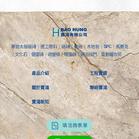
專營大板磁磚｜連工帶料｜磁磚｜衛浴｜木地板｜SPC｜馬賽克
｜文化石｜健康磚｜收邊條｜暖風機｜淋浴拉門｜電動曬衣架
產品介紹
工程實績
關於寶鴻
聯絡寶鴻
寶鴻新知
填洽詢表單