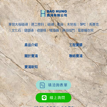
專營大板磁磚｜連工帶料｜磁磚｜衛浴｜木地板｜SPC｜馬賽克
｜文化石｜健康磚｜收邊條｜暖風機｜淋浴拉門｜電動曬衣架
產品介紹
工程實績
關於寶鴻
聯絡寶鴻
寶鴻新知
填洽詢表單
線上詢問