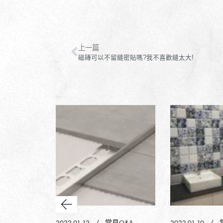
上一篇
磁磚可以不留縫密貼嗎?我不喜歡縫太大!
見Q&A
2022-01-12
常見Q&A
2022-01-10