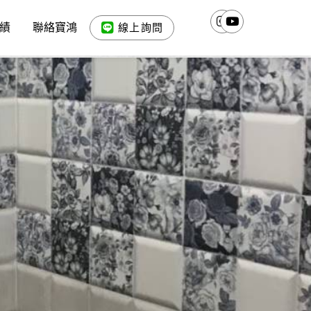
績
聯絡寶鴻
線上詢問