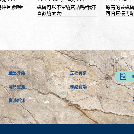
每坪片數呢?
磁磚可以不留縫密貼嗎?我不
原有的舊磁
喜歡縫太大!
可否直接再
產品介紹
工程實績
關於寶鴻
聯絡寶鴻
寶鴻新知