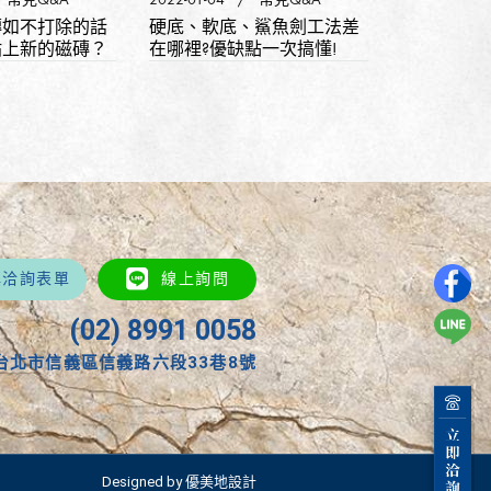
磚如不打除的話
硬底、軟底、鯊魚劍工法差
磁磚分那些
貼上新的磁磚？
在哪裡?優缺點一次搞懂!
填洽詢表單
線上詢問
(02) 8991 0058
台北市信義區信義路六段33巷8號
Designed by 優美地設計