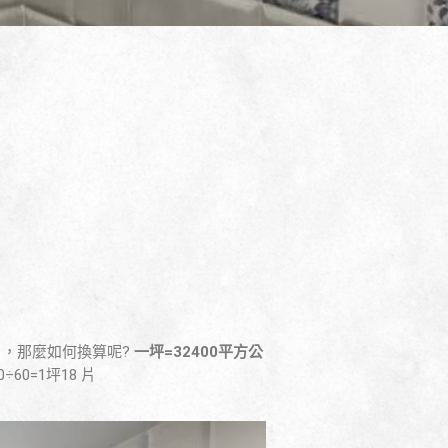
8片，那麼如何換算呢?
一坪=32400平方公
÷60=1坪18 片