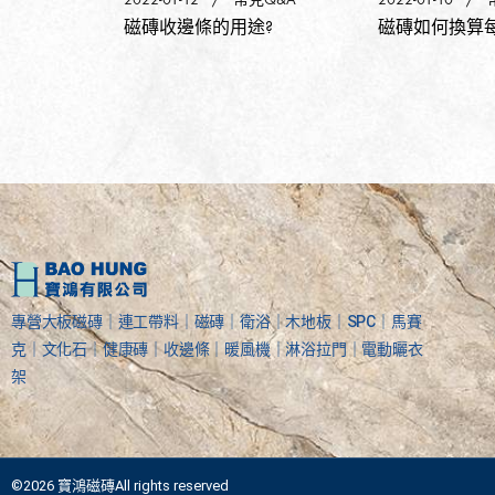
大尺寸磁
磁磚收邊條的用途?
磁磚如何換算
專營大板磁磚｜連工帶料｜磁磚｜衛浴｜木地板｜SPC｜馬賽
克｜文化石｜健康磚｜收邊條｜暖風機｜淋浴拉門｜電動曬衣
架
©2026 寶鴻磁磚All rights reserved