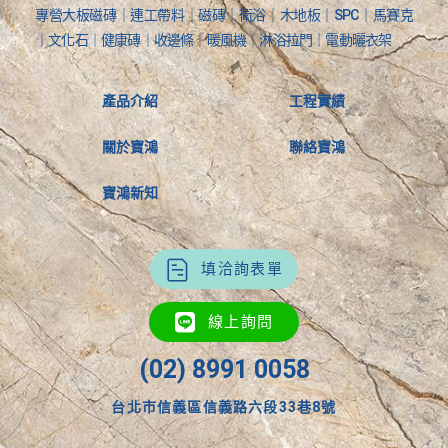
專營大板磁磚｜連工帶料｜磁磚｜衛浴｜木地板｜SPC｜馬賽克
｜文化石｜健康磚｜收邊條｜暖風機｜淋浴拉門｜電動曬衣架
產品介紹
工程實績
關於寶鴻
聯絡寶鴻
寶鴻新知
填洽詢表單
線上詢問
(02) 8991 0058
台北市信義區信義路六段33巷8號