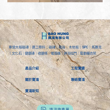
專營大板磁磚｜連工帶料｜磁磚｜衛浴｜木地板｜SPC｜馬賽克
｜文化石｜健康磚｜收邊條｜暖風機｜淋浴拉門｜電動曬衣架
產品介紹
工程實績
關於寶鴻
聯絡寶鴻
寶鴻新知
填洽詢表單