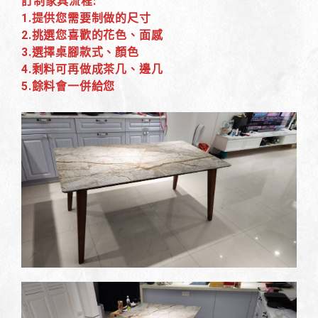
訂制家具流程:
1.提供您需要制做的尺寸
2.挑選您喜歡的花色、面感
3.選擇桌腳款式、顏色
4.剩料可再做成茶几、邊几
5.餘料會一併給您