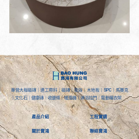
專營大板磁磚｜連工帶料｜磁磚｜衛浴｜木地板｜SPC｜馬賽克
｜文化石｜健康磚｜收邊條｜暖風機｜淋浴拉門｜電動曬衣架
產品介紹
工程實績
關於寶鴻
聯絡寶鴻