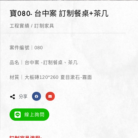
寶080- 台中案 訂制餐桌+茶几
工程實績
/
訂制家具
案件編號｜080
品名｜台中案 -訂制餐桌、茶几
材質｜大板磚120*260 夏目漱石-霧面
分享
線上詢問