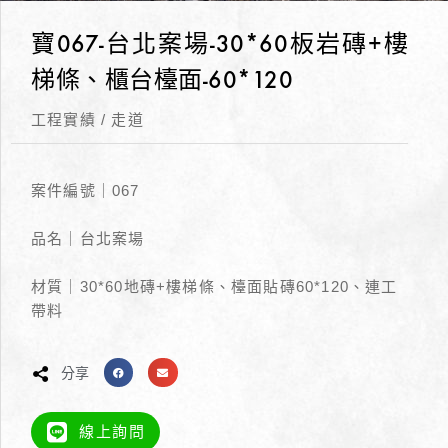
寶067-台北案場-30*60板岩磚+樓
梯條、櫃台檯面-60*120
工程實績
/
走道
案件編號｜067
品名｜台北案場
材質｜30*60地磚+樓梯條、檯面貼磚60*120、連工
帶料
分享
線上詢問