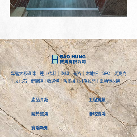
專營大板磁磚｜連工帶料｜磁磚｜衛浴｜木地板｜SPC｜馬賽克
｜文化石｜健康磚｜收邊條｜暖風機｜淋浴拉門｜電動曬衣架
產品介紹
工程實績
關於寶鴻
聯絡寶鴻
寶鴻新知