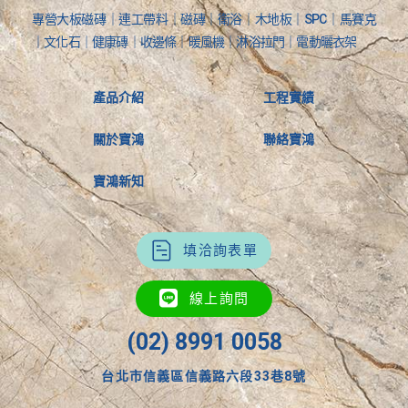
專營大板磁磚｜連工帶料｜磁磚｜衛浴｜木地板｜SPC｜馬賽克
｜文化石｜健康磚｜收邊條｜暖風機｜淋浴拉門｜電動曬衣架
產品介紹
工程實績
關於寶鴻
聯絡寶鴻
寶鴻新知
填洽詢表單
線上詢問
(02) 8991 0058
台北市信義區信義路六段33巷8號