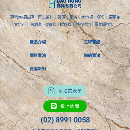
專營大板磁磚｜連工帶料｜磁磚｜衛浴｜木地板｜SPC｜馬賽克
｜文化石｜健康磚｜收邊條｜暖風機｜淋浴拉門｜電動曬衣架
產品介紹
工程實績
關於寶鴻
聯絡寶鴻
寶鴻新知
填洽詢表單
線上詢問
(02) 8991 0058