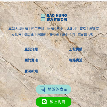
專營大板磁磚｜連工帶料｜磁磚｜衛浴｜木地板｜SPC｜馬賽克
｜文化石｜健康磚｜收邊條｜暖風機｜淋浴拉門｜電動曬衣架
產品介紹
工程實績
關於寶鴻
聯絡寶鴻
寶鴻新知
填洽詢表單
線上詢問