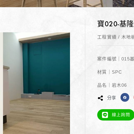
寶020-基隆
工程實績
/
木地
案件編號｜015
材質｜SPC
品名｜岩木06
分享
線上詢問