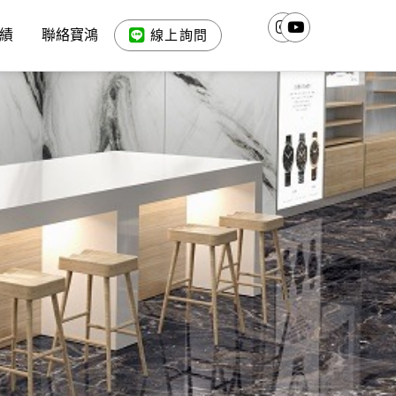
績
聯絡寶鴻
線上詢問