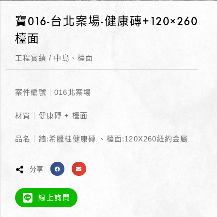
寶016-台北案場-健康磚+120×260
檯面
工程實績
/
中島、檯面
案件編號｜016北案場
材質｜健康磚 + 檯面
品名｜牆:希臘柱健康磚 、檯面:120X260紐約金屬
分享
線上詢問