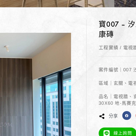
寶007 –
康磚
工程實績
/
電視
案件編號｜007
區域｜玄關、電
品名｜電視牆、玄
30X60 地-馬賽
分享
線上詢問