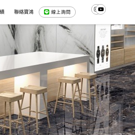
績
聯絡寶鴻
線上詢問