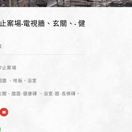
 汐止案場-電視牆、玄關、- 健
牆
 汐止案場
視牆 、地板、浴室
關、牆面-健康磚 、浴室-牆-長條磚、
克