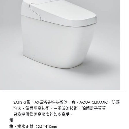
SATIS G集INAX衛浴先進技術於一身，AQUA CERAMIC、防濺
泡沫、氣盾隔臭技術、三重漩流技術、除菌離子等等，
只為提供您更高層次的如廁享受。
規
格
・排水距離: 225~410mm