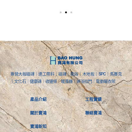
專營大板磁磚｜連工帶料｜磁磚｜衛浴｜木地板｜SPC｜馬賽克
｜文化石｜健康磚｜收邊條｜暖風機｜淋浴拉門｜電動曬衣架
產品介紹
工程實績
關於寶鴻
聯絡寶鴻
寶鴻新知