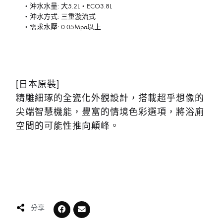
・沖水水量: 大5.2L・ECO3.8L
・沖水方式: 三重漩流式
・需求水壓: 0.05Mpa以上
[日本原裝]
精雕細琢的全瓷化外觀設計，搭載超乎想像的
尖端智慧機能，豐富的情境色彩選項，將浴廁
空間的可能性推向顛峰。
分享