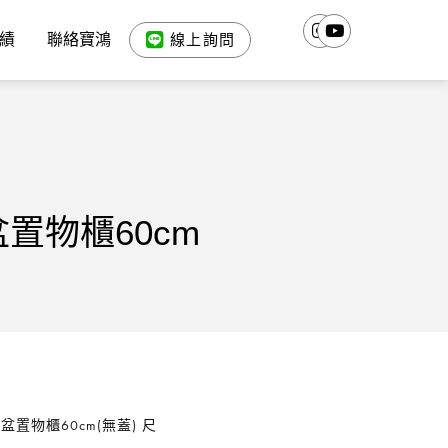
績
聯絡寶鴻
線上詢問
面盆置物櫃60cm
紋面盆置物櫃60cm(無蓋) 尺