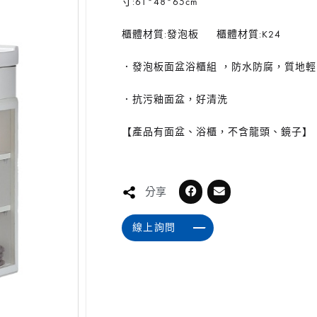
寸:61*48*65cm
櫃體材質:發泡板 櫃體材質:K24
．發泡板面盆浴櫃組 ，防水防腐，質地輕
．抗污釉面盆，好清洗
【產品有面盆、浴櫃，不含龍頭、鏡子】
分享
線上詢問