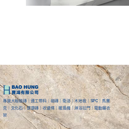
專營大板磁磚｜連工帶料｜磁磚｜衛浴｜木地板｜SPC｜馬賽
克｜文化石｜健康磚｜收邊條｜暖風機｜淋浴拉門｜電動曬衣
架