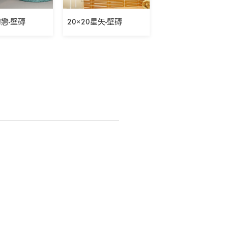
初戀-壁磚
20×20星矢-壁磚
5×30表參道之丘-