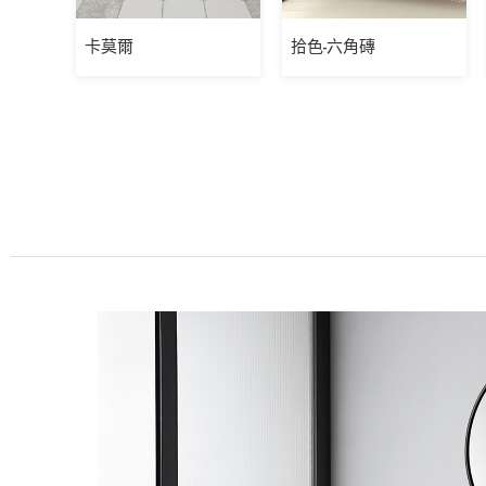
卡莫爾
拾色-六角磚