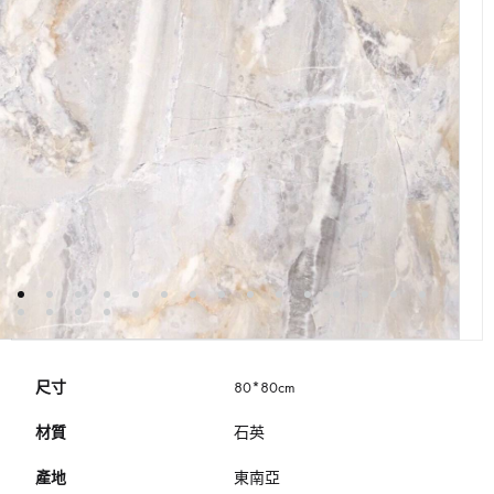
尺寸
80*80cm
材質
石英
產地
東南亞