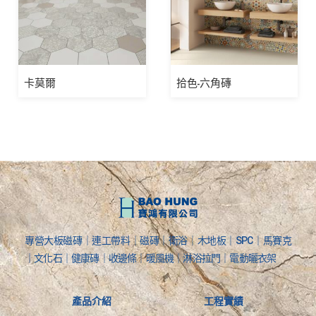
卡莫爾
拾色-六角磚
專營大板磁磚｜連工帶料｜磁磚｜衛浴｜木地板｜SPC｜馬賽克
｜文化石｜健康磚｜收邊條｜暖風機｜淋浴拉門｜電動曬衣架
產品介紹
工程實績