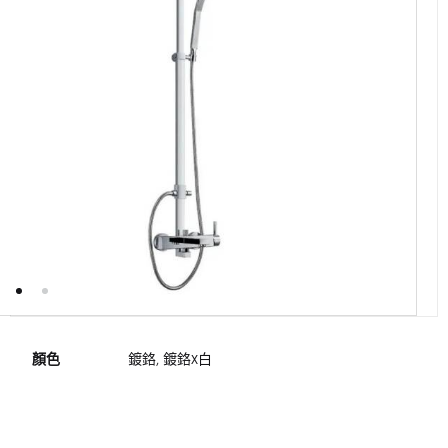
顏色
鍍鉻, 鍍鉻X白