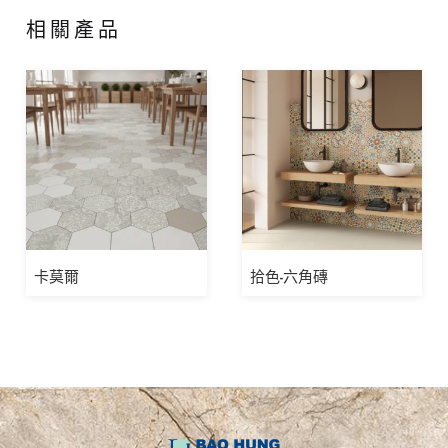
相關產品
卡莫爾
拾色-六角磚