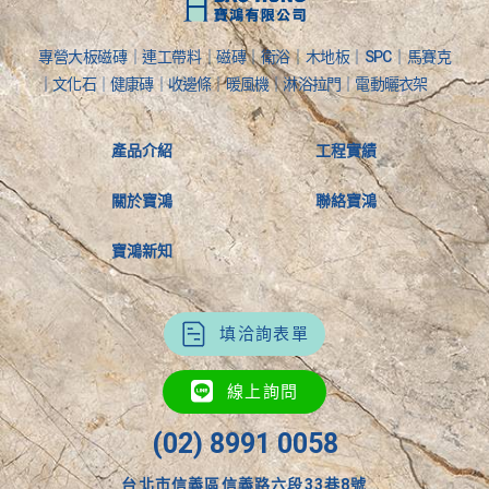
專營大板磁磚｜連工帶料｜磁磚｜衛浴｜木地板｜SPC｜馬賽克
｜文化石｜健康磚｜收邊條｜暖風機｜淋浴拉門｜電動曬衣架
產品介紹
工程實績
關於寶鴻
聯絡寶鴻
寶鴻新知
填洽詢表單
線上詢問
(02) 8991 0058
台北市信義區信義路六段33巷8號