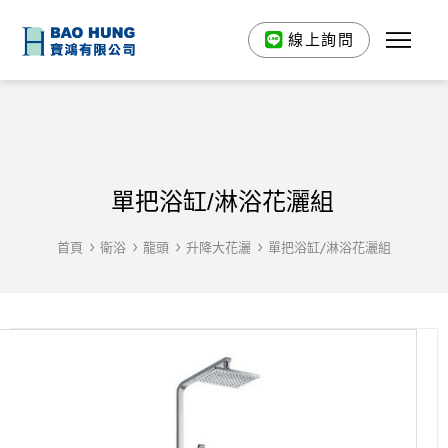
線上詢問
單把浴缸/淋浴花灑組
首頁
衛浴
龍頭
升降大花灑
單把浴缸/淋浴花灑組