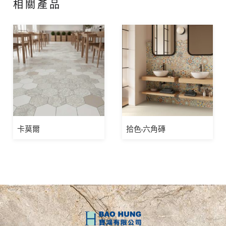
相關產品
卡莫爾
拾色-六角磚