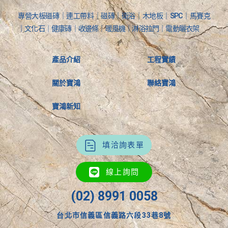
專營大板磁磚｜連工帶料｜磁磚｜衛浴｜木地板｜SPC｜馬賽克
｜文化石｜健康磚｜收邊條｜暖風機｜淋浴拉門｜電動曬衣架
產品介紹
工程實績
關於寶鴻
聯絡寶鴻
寶鴻新知
填洽詢表單
線上詢問
(02) 8991 0058
台北市信義區信義路六段33巷8號