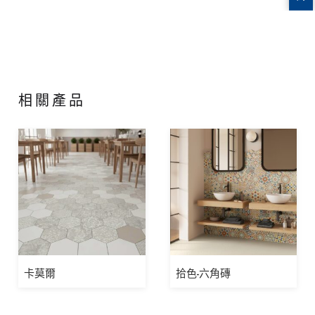
相關產品
卡莫爾
拾色-六角磚