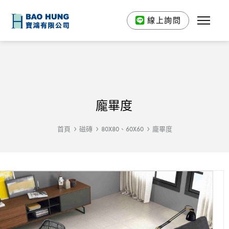
線上詢問
龐畢度
首頁
磁磚
80X80、60X60
龐畢度