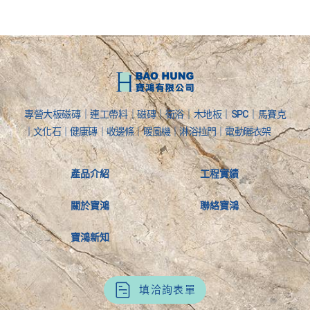
專營大板磁磚｜連工帶料｜磁磚｜衛浴｜木地板｜SPC｜馬賽克
｜文化石｜健康磚｜收邊條｜暖風機｜淋浴拉門｜電動曬衣架
產品介紹
工程實績
關於寶鴻
聯絡寶鴻
寶鴻新知
填洽詢表單