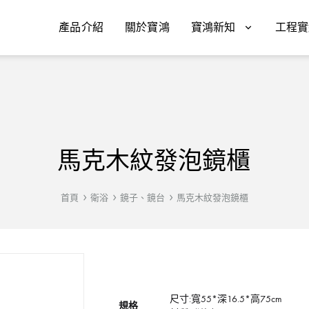
產品介紹
關於寶鴻
寶鴻新知
工程實
馬克木紋發泡鏡櫃
首頁
衛浴
鏡子、鏡台
馬克木紋發泡鏡櫃
尺寸:寬55*深16.5*高75cm
規格