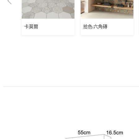
卡莫爾
拾色-六角磚