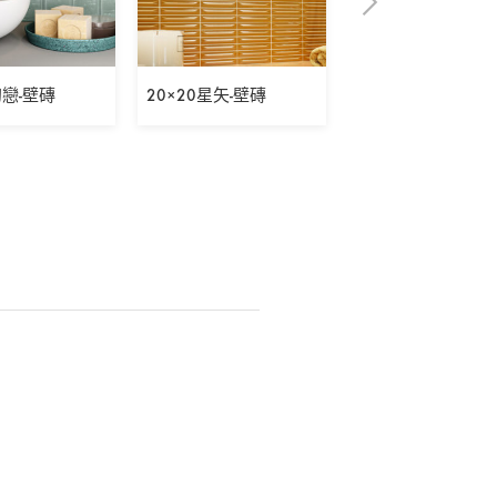
初戀-壁磚
20×20星矢-壁磚
5×30表參道之丘-