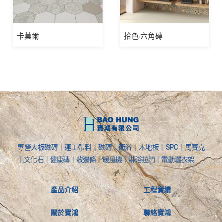
卡莫爾
拾色-六角磚
專營大板磁磚｜連工帶料｜磁磚｜衛浴｜木地板｜SPC｜馬賽克
｜文化石｜健康磚｜收邊條｜暖風機｜淋浴拉門｜電動曬衣架
產品介紹
工程實績
關於寶鴻
聯絡寶鴻