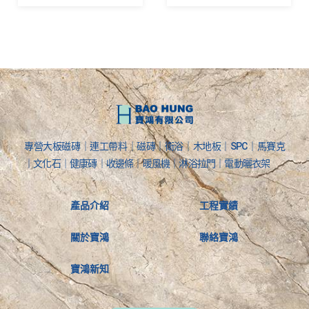
專營大板磁磚｜連工帶料｜磁磚｜衛浴｜木地板｜SPC｜馬賽克
｜文化石｜健康磚｜收邊條｜暖風機｜淋浴拉門｜電動曬衣架
產品介紹
工程實績
關於寶鴻
聯絡寶鴻
寶鴻新知