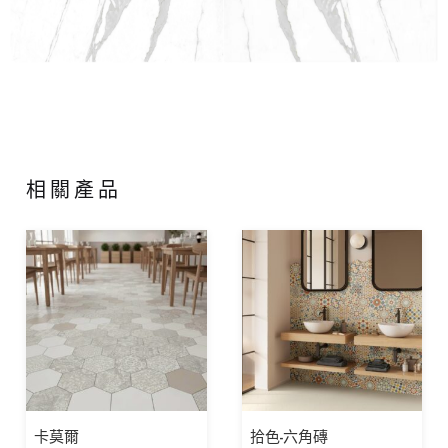
相關產品
卡莫爾
拾色-六角磚