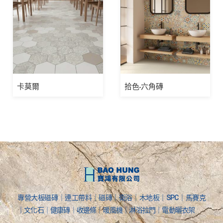
卡莫爾
拾色-六角磚
專營大板磁磚｜連工帶料｜磁磚｜衛浴｜木地板｜SPC｜馬賽克
｜文化石｜健康磚｜收邊條｜暖風機｜淋浴拉門｜電動曬衣架