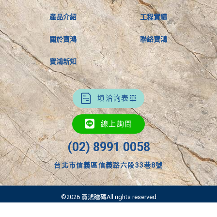
產品介紹
工程實績
關於寶鴻
聯絡寶鴻
寶鴻新知
填洽詢表單
線上詢問
(02) 8991 0058
台北市信義區信義路六段33巷8號
©2026 寶鴻磁磚All rights reserved
Designed by 優美地設計