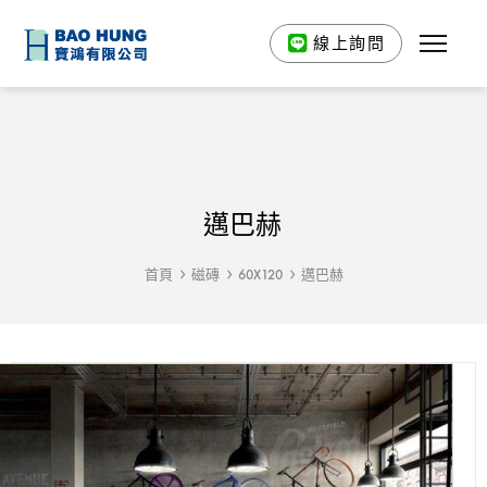
線上詢問
邁巴赫
首頁
磁磚
60X120
邁巴赫