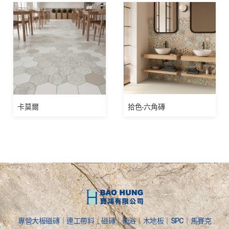
卡莫爾
拾色-六角磚
專營大板磁磚｜連工帶料｜磁磚｜衛浴｜木地板｜SPC｜馬賽克