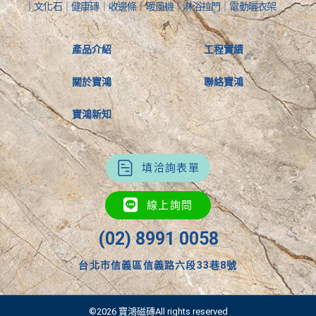
｜文化石｜健康磚｜收邊條｜暖風機｜淋浴拉門｜電動曬衣架
產品介紹
工程實績
關於寶鴻
聯絡寶鴻
寶鴻新知
填洽詢表單
線上詢問
(02) 8991 0058
台北市信義區信義路六段33巷8號
©2026 寶鴻磁磚All rights reserved