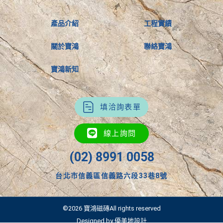
產品介紹
工程實績
關於寶鴻
聯絡寶鴻
寶鴻新知
填洽詢表單
線上詢問
(02) 8991 0058
台北市信義區信義路六段33巷8號
©2026 寶鴻磁磚All rights reserved
Designed by 優美地設計