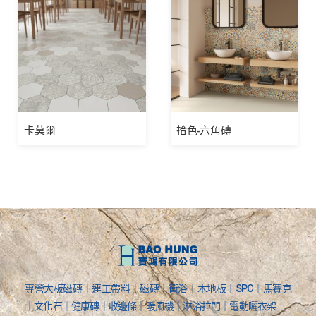
卡莫爾
拾色-六角磚
專營大板磁磚｜連工帶料｜磁磚｜衛浴｜木地板｜SPC｜馬賽克
｜文化石｜健康磚｜收邊條｜暖風機｜淋浴拉門｜電動曬衣架