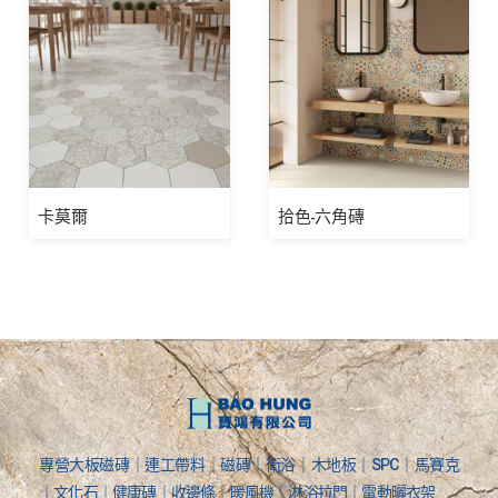
卡莫爾
拾色-六角磚
專營大板磁磚｜連工帶料｜磁磚｜衛浴｜木地板｜SPC｜馬賽克
｜文化石｜健康磚｜收邊條｜暖風機｜淋浴拉門｜電動曬衣架