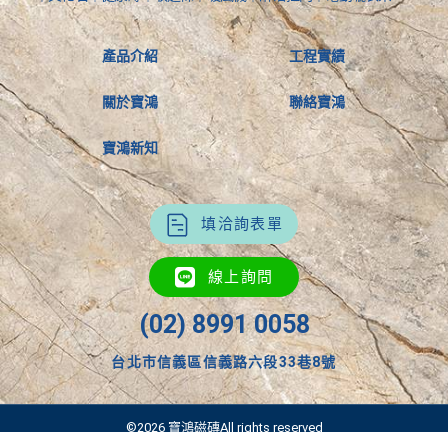
產品介紹
工程實績
關於寶鴻
聯絡寶鴻
寶鴻新知
填洽詢表單
線上詢問
(02) 8991 0058
台北市信義區信義路六段33巷8號
©2026 寶鴻磁磚All rights reserved