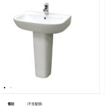
備註
(不含龍頭)