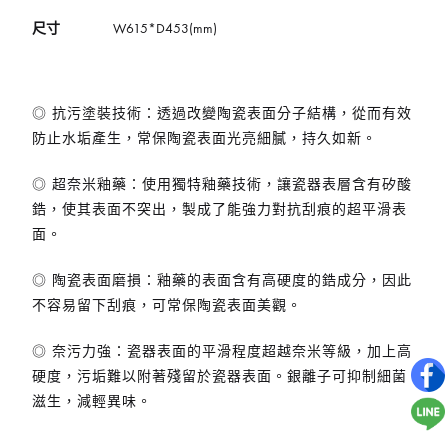
尺寸
W615*D453(mm)
◎
抗污塗裝技術
：
透過改變陶瓷表面分子結構，從而有效
防止水垢產生，常保陶瓷表面光亮細膩，持久如新。
◎
超奈米釉藥
：
使用獨特釉藥技術，讓瓷器表層含有矽酸
鋯，使其表面不突出，製成了能強力對抗刮痕的超平滑表
面。
◎
陶瓷表面磨損
：
釉藥的表面含有高硬度的
鋯成分，因此
不容易留下刮痕，可常保陶瓷表面美觀
。
◎
奈污力強
：
瓷器表面的平滑程度超越奈米等級，加上高
硬度，污垢難以附著殘留於瓷器表面。銀離子可抑制細菌
滋生，減輕異味。