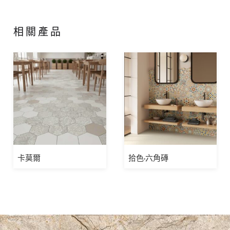
相關產品
卡莫爾
拾色-六角磚