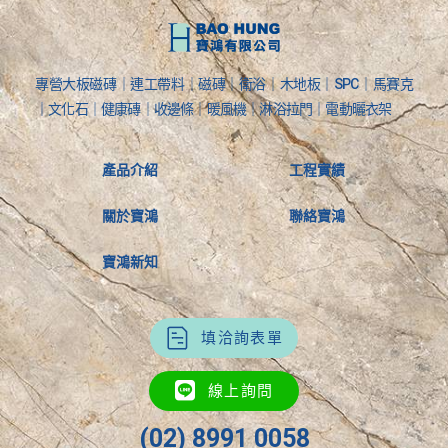
專營大板磁磚｜連工帶料｜磁磚｜衛浴｜木地板｜SPC｜馬賽克
｜文化石｜健康磚｜收邊條｜暖風機｜淋浴拉門｜電動曬衣架
產品介紹
工程實績
關於寶鴻
聯絡寶鴻
寶鴻新知
填洽詢表單
線上詢問
(02) 8991 0058