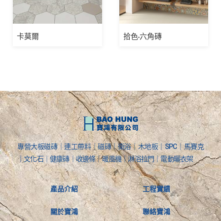
卡莫爾
拾色-六角磚
專營大板磁磚｜連工帶料｜磁磚｜衛浴｜木地板｜SPC｜馬賽克
｜文化石｜健康磚｜收邊條｜暖風機｜淋浴拉門｜電動曬衣架
產品介紹
工程實績
關於寶鴻
聯絡寶鴻