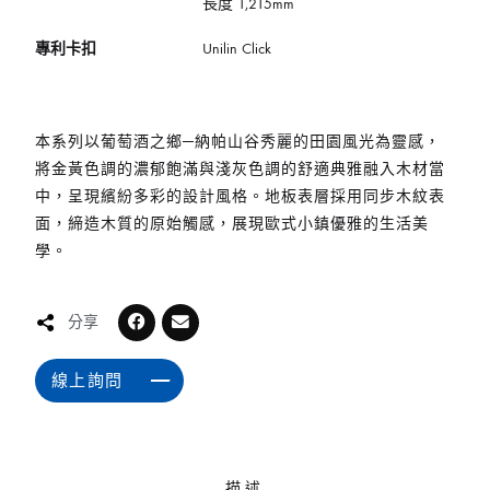
長度 1,215mm
專利卡扣
Unilin Click
本系列以葡萄酒之鄉─納帕山谷秀麗的田園風光為靈感，
將金黃色調的濃郁飽滿與淺灰色調的舒適典雅融入木材當
中，呈現繽紛多彩的設計風格。地板表層採用同步木紋表
面，締造木質的原始觸感，展現歐式小鎮優雅的生活美
學。
分享
線上詢問
描述