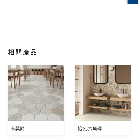
相關產品
卡莫爾
拾色-六角磚