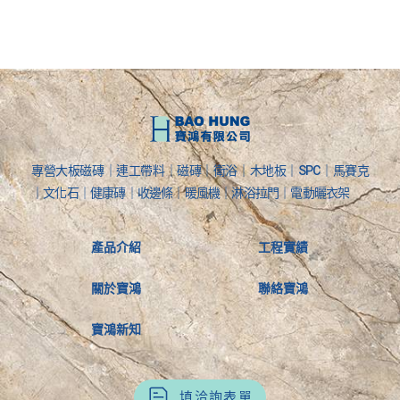
專營大板磁磚｜連工帶料｜磁磚｜衛浴｜木地板｜SPC｜馬賽克
｜文化石｜健康磚｜收邊條｜暖風機｜淋浴拉門｜電動曬衣架
產品介紹
工程實績
關於寶鴻
聯絡寶鴻
寶鴻新知
填洽詢表單