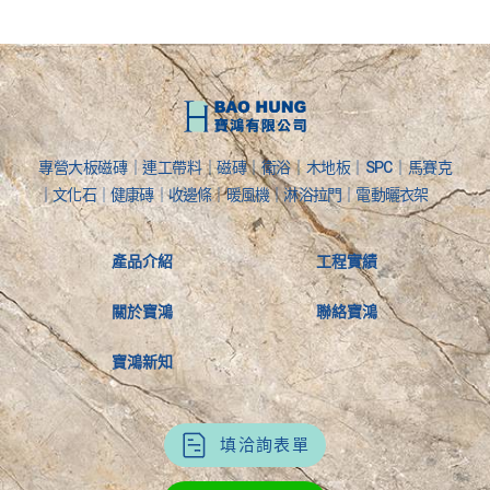
專營大板磁磚｜連工帶料｜磁磚｜衛浴｜木地板｜SPC｜馬賽克
｜文化石｜健康磚｜收邊條｜暖風機｜淋浴拉門｜電動曬衣架
產品介紹
工程實績
關於寶鴻
聯絡寶鴻
寶鴻新知
填洽詢表單