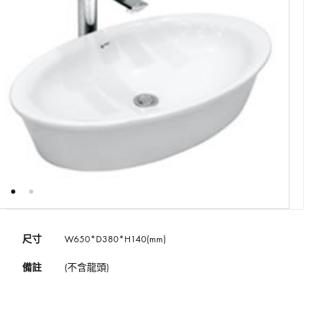
尺寸
W650*D380*H140(mm)
備註
(不含龍頭)