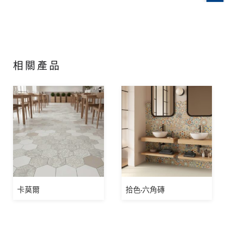
相關產品
卡莫爾
拾色-六角磚