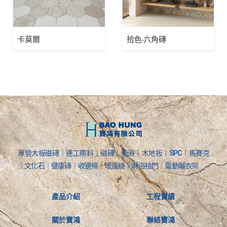
卡莫爾
拾色-六角磚
專營大板磁磚｜連工帶料｜磁磚｜衛浴｜木地板｜SPC｜馬賽克
｜文化石｜健康磚｜收邊條｜暖風機｜淋浴拉門｜電動曬衣架
產品介紹
工程實績
關於寶鴻
聯絡寶鴻