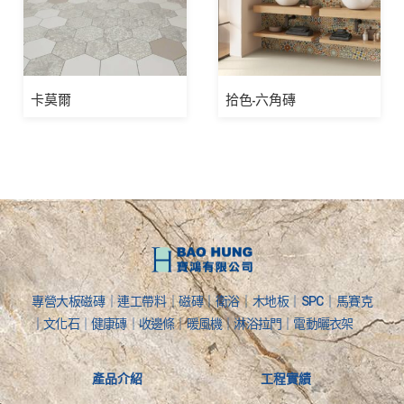
卡莫爾
拾色-六角磚
專營大板磁磚｜連工帶料｜磁磚｜衛浴｜木地板｜SPC｜馬賽克
｜文化石｜健康磚｜收邊條｜暖風機｜淋浴拉門｜電動曬衣架
產品介紹
工程實績