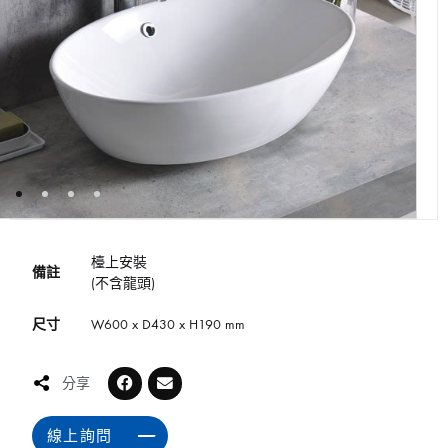
檯上安裝
備註
(不含龍頭)
尺寸
W600 x D430 x H190 mm
分享
線上詢問