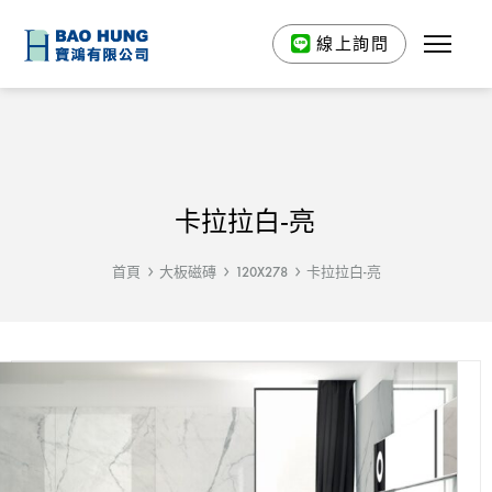
線上詢問
卡拉拉白-亮
首頁
大板磁磚
120X278
卡拉拉白-亮