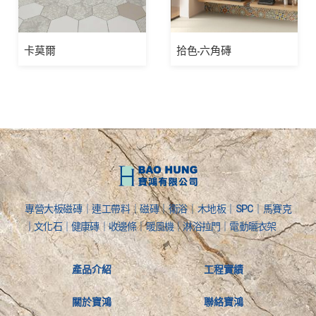
卡莫爾
拾色-六角磚
專營大板磁磚｜連工帶料｜磁磚｜衛浴｜木地板｜SPC｜馬賽克
｜文化石｜健康磚｜收邊條｜暖風機｜淋浴拉門｜電動曬衣架
產品介紹
工程實績
關於寶鴻
聯絡寶鴻