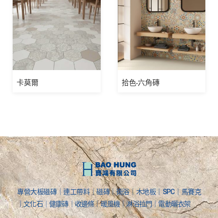
卡莫爾
拾色-六角磚
專營大板磁磚｜連工帶料｜磁磚｜衛浴｜木地板｜SPC｜馬賽克
｜文化石｜健康磚｜收邊條｜暖風機｜淋浴拉門｜電動曬衣架