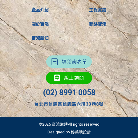
產品介紹
工程實績
關於寶鴻
聯絡寶鴻
寶鴻新知
填洽詢表單
線上詢問
(02) 8991 0058
台北市信義區信義路六段33巷8號
©2026 寶鴻磁磚All rights reserved
Designed by 優美地設計