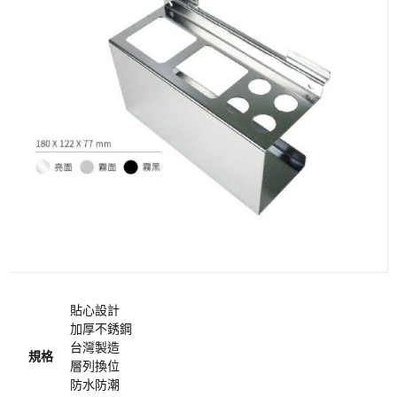
貼心設計
加厚不銹鋼
台灣製造
規格
層列換位
防水防潮