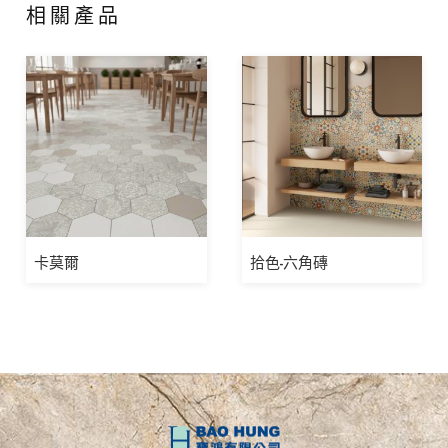
相關產品
卡莫爾
拾色-六角磚