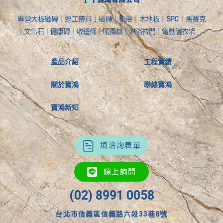
專營大板磁磚｜連工帶料｜磁磚｜衛浴｜木地板｜SPC｜馬賽克
｜文化石｜健康磚｜收邊條｜暖風機｜淋浴拉門｜電動曬衣架
產品介紹
工程實績
關於寶鴻
聯絡寶鴻
寶鴻新知
填洽詢表單
線上詢問
(02) 8991 0058
台北市信義區信義路六段33巷8號