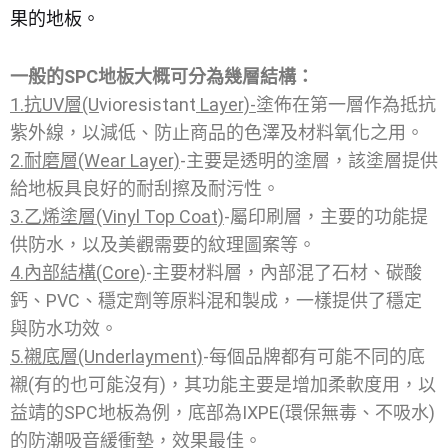
果的地板。
一般的SPC地板大概可分為幾層結構：
1.抗UV層(U
vioresistant
Layer)-
塗佈在第一層作為抵抗
紫外線，以減低、防止商品的色澤及材料氧化之用。
2.耐磨層(Wear Layer)
-主要是透明的塗層，該塗層提供
給地板具良好的耐刮擦及耐污性。
3.乙烯塗層(Vinyl Top Coat)
-屬印刷層，主要的功能提
供防水，以及美觀需要的紋理圖案等。
4.內部結構(Core)
-主要材料層，內部混了石材、碳酸
鈣、PVC、穩定劑等原料混和製成，一樣提供了穩定
與防水功效。
5.襯底層(Underlayment)
-每個品牌都有可能不同的底
襯(有的也可能沒有)，其功能主要是增加柔軟度用，以
益靖的SPC地板為例，底部為IXPE(環保無毒、不吸水)
的防潮吸音緩衝墊，效果最佳。