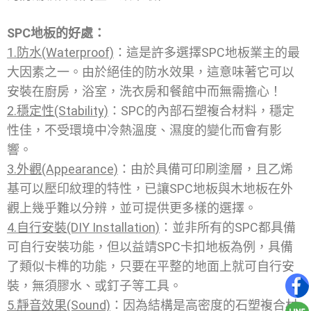
SPC地板的好處：
1.防水(Waterproof)
：這是許多選擇SPC地板業主的最
大因素之一。由於絕佳的防水效果，這意味著它可以
安裝在廚房，浴室，洗衣房和餐館中而無需擔心！
2.穩定性(Stability)
：SPC的內部石塑複合材料，穩定
性佳，不受環境中冷熱溫度、濕度的變化而會有影
響。
3.外觀(Appearance)
：由於具備可印刷塗層，且乙烯
基可以壓印紋理的特性，已讓SPC地板與木地板在外
觀上幾乎難以分辨，並可提供更多樣的選擇。
4.自行安裝(DIY Installation)
：並非所有的SPC都具備
可自行安裝功能，但以益靖SPC卡扣地板為例，具備
了類似卡榫的功能，只要在平整的地面上就可自行安
裝，無須膠水、或釘子等工具。
5.靜音效果(Sound)
：因為結構是高密度的石塑複合材