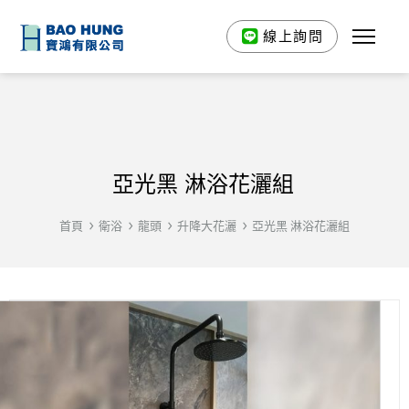
線上詢問
亞光黑 淋浴花灑組
首頁
衛浴
龍頭
升降大花灑
亞光黑 淋浴花灑組