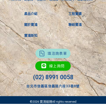
產品介紹
工程實績
關於寶鴻
聯絡寶鴻
寶鴻新知
填洽詢表單
線上詢問
(02) 8991 0058
台北市信義區信義路六段33巷8號
©2026 寶鴻磁磚All rights reserved