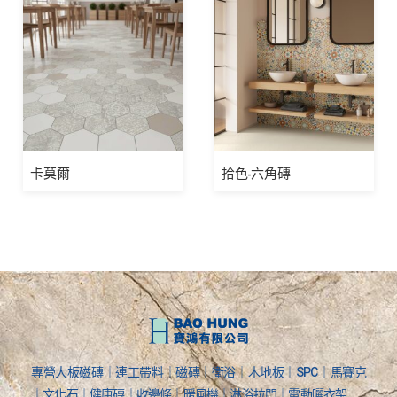
卡莫爾
拾色-六角磚
專營大板磁磚｜連工帶料｜磁磚｜衛浴｜木地板｜SPC｜馬賽克
｜文化石｜健康磚｜收邊條｜暖風機｜淋浴拉門｜電動曬衣架