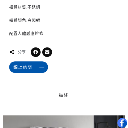
櫃體材質:不銹鋼
櫃體顏色:白閃銀
配置人體感應燈條
分享
線上詢問
描述