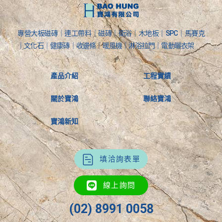
專營大板磁磚｜連工帶料｜磁磚｜衛浴｜木地板｜SPC｜馬賽克
｜文化石｜健康磚｜收邊條｜暖風機｜淋浴拉門｜電動曬衣架
產品介紹
工程實績
關於寶鴻
聯絡寶鴻
寶鴻新知
填洽詢表單
線上詢問
(02) 8991 0058