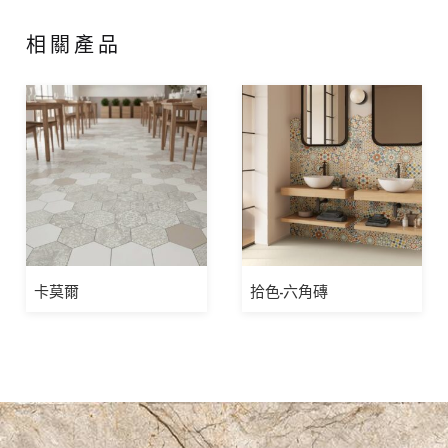
相關產品
卡莫爾
拾色-六角磚