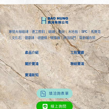
專營大板磁磚｜連工帶料｜磁磚｜衛浴｜木地板｜SPC｜馬賽克
｜文化石｜健康磚｜收邊條｜暖風機｜淋浴拉門｜電動曬衣架
產品介紹
工程實績
關於寶鴻
聯絡寶鴻
寶鴻新知
填洽詢表單
線上詢問