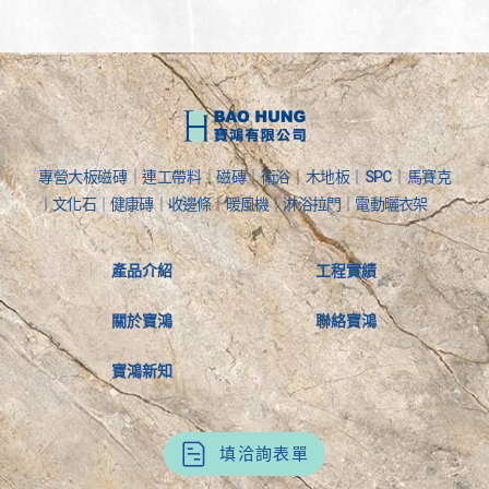
專營大板磁磚｜連工帶料｜磁磚｜衛浴｜木地板｜SPC｜馬賽克
｜文化石｜健康磚｜收邊條｜暖風機｜淋浴拉門｜電動曬衣架
產品介紹
工程實績
關於寶鴻
聯絡寶鴻
寶鴻新知
填洽詢表單