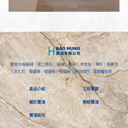
專營大板磁磚｜連工帶料｜磁磚｜衛浴｜木地板｜SPC｜馬賽克
｜文化石｜健康磚｜收邊條｜暖風機｜淋浴拉門｜電動曬衣架
產品介紹
工程實績
關於寶鴻
聯絡寶鴻
寶鴻新知