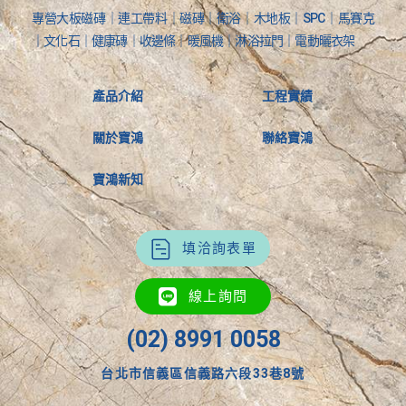
專營大板磁磚｜連工帶料｜磁磚｜衛浴｜木地板｜SPC｜馬賽克
｜文化石｜健康磚｜收邊條｜暖風機｜淋浴拉門｜電動曬衣架
產品介紹
工程實績
關於寶鴻
聯絡寶鴻
寶鴻新知
填洽詢表單
線上詢問
(02) 8991 0058
台北市信義區信義路六段33巷8號