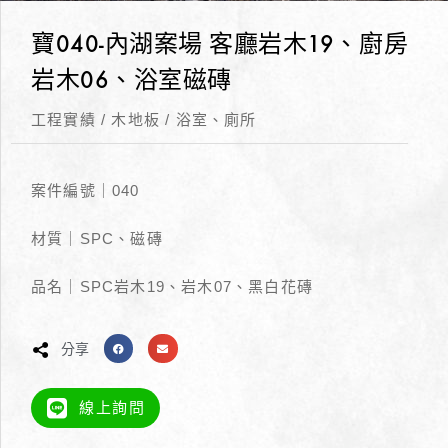
寶040-內湖案場 客廳岩木19、廚房
岩木06、浴室磁磚
工程實績
/
木地板
/
浴室、廁所
案件編號｜040
材質｜SPC、磁磚
品名｜SPC岩木19、岩木07、黑白花磚
分享
線上詢問